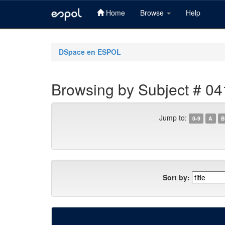
Home
Browse
Help
Skip
navigation
DSpace en ESPOL
Browsing by Subject # 04
Jump to:
0-9
A
B
Sort by: