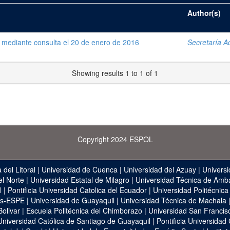
Author(s)
 mediante consulta el 20 de enero de 2016
Secretaría Ad
Showing results 1 to 1 of 1
Copyright 2024 ESPOL
 del Litoral
|
Universidad de Cuenca
|
Universidad del Azuay
|
Universi
el Norte
|
Universidad Estatal de Milagro
|
Universidad Técnica de Amb
l
|
Pontificia Universidad Catolica del Ecuador
|
Universidad Politécnica
as-ESPE
|
Universidad de Guayaquil
|
Universidad Técnica de Machala
Bolivar
|
Escuela Politécnica del Chimborazo
|
Universidad San Francis
Universidad Católica de Santiago de Guayaquil
|
Pontificia Universidad