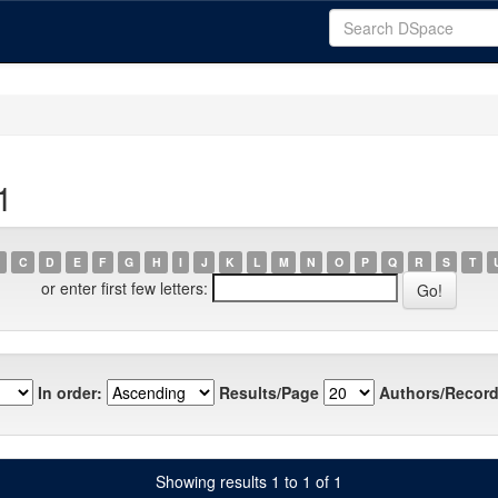
1
C
D
E
F
G
H
I
J
K
L
M
N
O
P
Q
R
S
T
or enter first few letters:
In order:
Results/Page
Authors/Record
Showing results 1 to 1 of 1