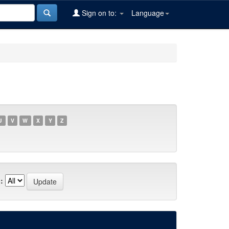
Sign on to:
Language
U
V
W
X
Y
Z
: