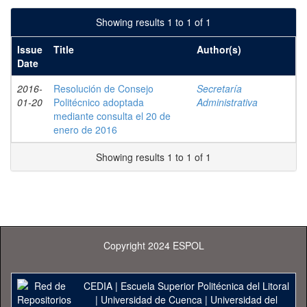
Showing results 1 to 1 of 1
Issue
Title
Author(s)
Date
2016-
Resolución de Consejo
Secretaría
01-20
Politécnico adoptada
Administrativa
mediante consulta el 20 de
enero de 2016
Showing results 1 to 1 of 1
Copyright 2024 ESPOL
CEDIA
|
Escuela Superior Politécnica del Litoral
|
Universidad de Cuenca
|
Universidad del