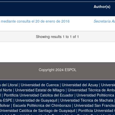
Author(s)
 mediante consulta el 20 de enero de 2016
Secretaría Ad
Showing results 1 to 1 of 1
Copyright 2024 ESPOL
 del Litoral
|
Universidad de Cuenca
|
Universidad del Azuay
|
Universi
el Norte
|
Universidad Estatal de Milagro
|
Universidad Técnica de Amb
l
|
Pontificia Universidad Catolica del Ecuador
|
Universidad Politécnica
as-ESPE
|
Universidad de Guayaquil
|
Universidad Técnica de Machala
Bolivar
|
Escuela Politécnica del Chimborazo
|
Universidad San Francis
Universidad Católica de Santiago de Guayaquil
|
Pontificia Universidad