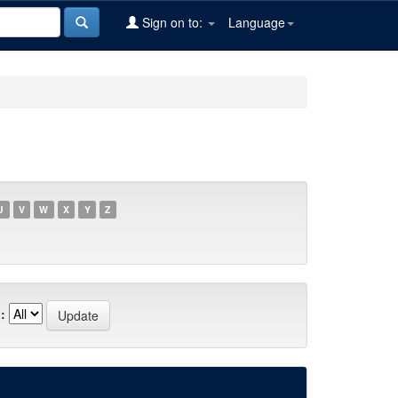
Sign on to:
Language
U
V
W
X
Y
Z
: