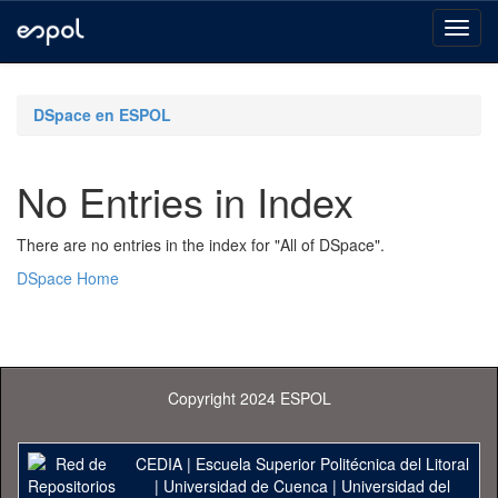
Skip
navigation
DSpace en ESPOL
No Entries in Index
There are no entries in the index for "All of DSpace".
DSpace Home
Copyright 2024 ESPOL
CEDIA
|
Escuela Superior Politécnica del Litoral
|
Universidad de Cuenca
|
Universidad del