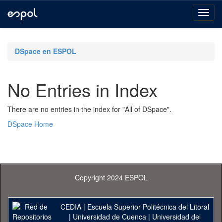
Skip
navigation
DSpace en ESPOL
No Entries in Index
There are no entries in the index for "All of DSpace".
DSpace Home
Copyright 2024 ESPOL
CEDIA
|
Escuela Superior Politécnica del Litoral
|
Universidad de Cuenca
|
Universidad del