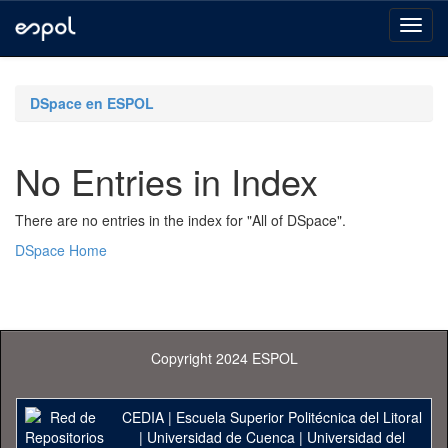
Skip
navigation
DSpace en ESPOL
No Entries in Index
There are no entries in the index for "All of DSpace".
DSpace Home
Copyright 2024 ESPOL
CEDIA
|
Escuela Superior Politécnica del Litoral
|
Universidad de Cuenca
|
Universidad del