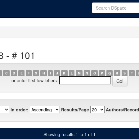
8 - # 101
C
D
E
F
G
H
I
J
K
L
M
N
O
P
Q
R
S
T
or enter first few letters:
In order:
Results/Page
Authors/Record
Showing results 1 to 1 of 1