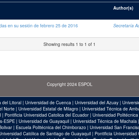
Author(s)
das en su sesión de febrero 25 de 2016
Secretaría Ad
Showing results 1 to 1 of 1
Copyright 2024 ESPOL
 del Litoral
|
Universidad de Cuenca
|
Universidad del Azuay
|
Universi
el Norte
|
Universidad Estatal de Milagro
|
Universidad Técnica de Amb
l
|
Pontificia Universidad Catolica del Ecuador
|
Universidad Politécnica
as-ESPE
|
Universidad de Guayaquil
|
Universidad Técnica de Machala
Bolivar
|
Escuela Politécnica del Chimborazo
|
Universidad San Francis
Universidad Católica de Santiago de Guayaquil
|
Pontificia Universidad