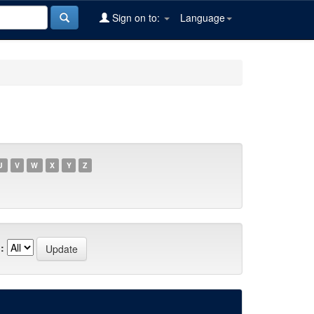
Sign on to:
Language
U
V
W
X
Y
Z
: