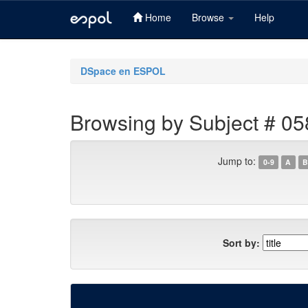
Home
Browse
Help
Skip
navigation
DSpace en ESPOL
Browsing by Subject # 05
Jump to:
0-9
A
B
Sort by: