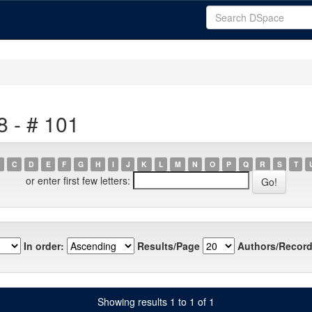
8 - # 101
C
D
E
F
G
H
I
J
K
L
M
N
O
P
Q
R
S
T
or enter first few letters:
In order:
Results/Page
Authors/Record
Showing results 1 to 1 of 1