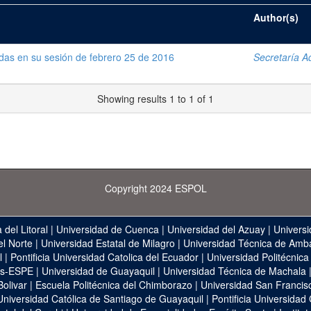
Author(s)
das en su sesión de febrero 25 de 2016
Secretaría Ad
Showing results 1 to 1 of 1
Copyright 2024 ESPOL
 del Litoral
|
Universidad de Cuenca
|
Universidad del Azuay
|
Universi
el Norte
|
Universidad Estatal de Milagro
|
Universidad Técnica de Amb
l
|
Pontificia Universidad Catolica del Ecuador
|
Universidad Politécnica
as-ESPE
|
Universidad de Guayaquil
|
Universidad Técnica de Machala
Bolivar
|
Escuela Politécnica del Chimborazo
|
Universidad San Francis
Universidad Católica de Santiago de Guayaquil
|
Pontificia Universidad