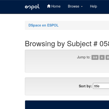
Home
Browse
Help
Skip
navigation
DSpace en ESPOL
Browsing by Subject # 05
Jump to:
0-9
A
B
Sort by: