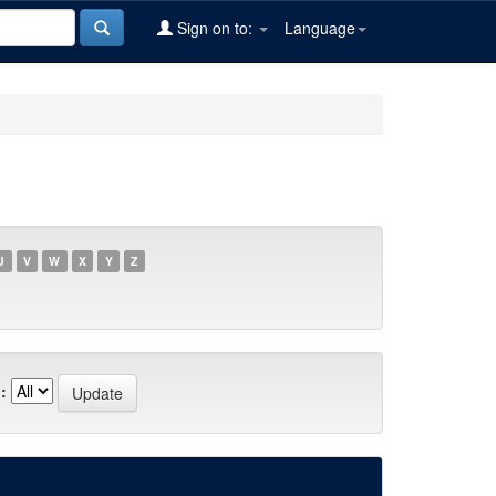
Sign on to:
Language
U
V
W
X
Y
Z
: