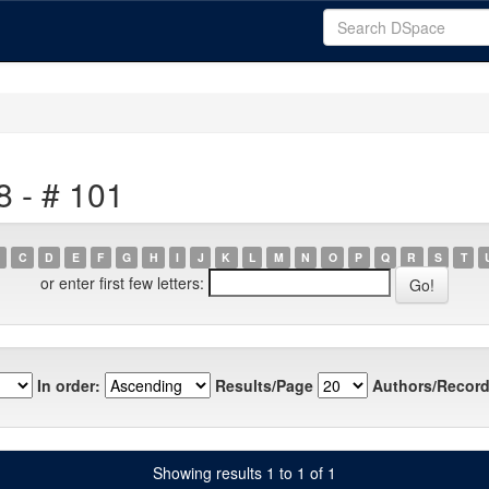
8 - # 101
C
D
E
F
G
H
I
J
K
L
M
N
O
P
Q
R
S
T
or enter first few letters:
In order:
Results/Page
Authors/Record
Showing results 1 to 1 of 1