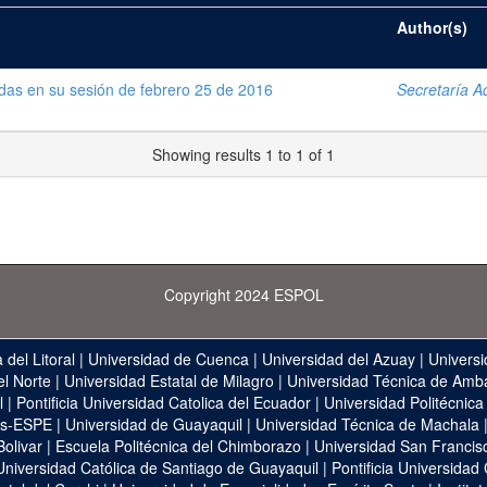
Author(s)
das en su sesión de febrero 25 de 2016
Secretaría Ad
Showing results 1 to 1 of 1
Copyright 2024 ESPOL
 del Litoral
|
Universidad de Cuenca
|
Universidad del Azuay
|
Universi
el Norte
|
Universidad Estatal de Milagro
|
Universidad Técnica de Amb
l
|
Pontificia Universidad Catolica del Ecuador
|
Universidad Politécnica
as-ESPE
|
Universidad de Guayaquil
|
Universidad Técnica de Machala
Bolivar
|
Escuela Politécnica del Chimborazo
|
Universidad San Francis
Universidad Católica de Santiago de Guayaquil
|
Pontificia Universidad