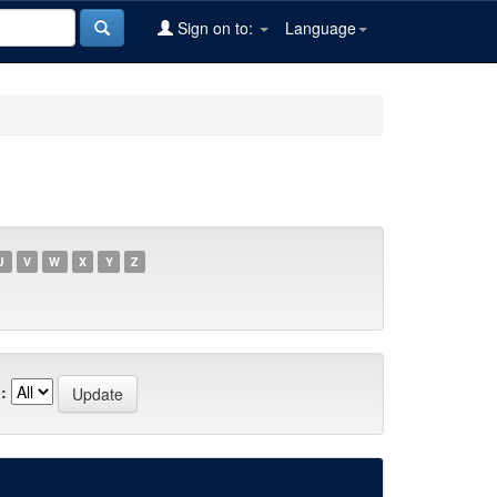
Sign on to:
Language
U
V
W
X
Y
Z
: