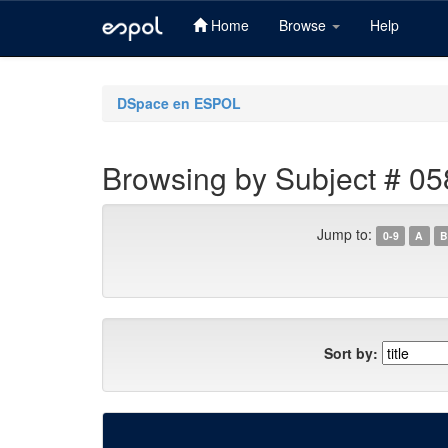
Home
Browse
Help
Skip
navigation
DSpace en ESPOL
Browsing by Subject # 05
Jump to:
0-9
A
B
Sort by: