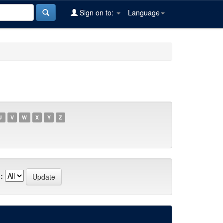
Sign on to:
Language
U
V
W
X
Y
Z
: