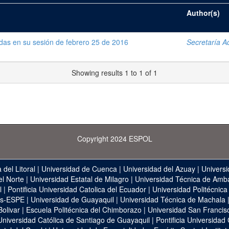
Author(s)
das en su sesión de febrero 25 de 2016
Secretaría Ad
Showing results 1 to 1 of 1
Copyright 2024 ESPOL
 del Litoral
|
Universidad de Cuenca
|
Universidad del Azuay
|
Universi
el Norte
|
Universidad Estatal de Milagro
|
Universidad Técnica de Amb
l
|
Pontificia Universidad Catolica del Ecuador
|
Universidad Politécnica
as-ESPE
|
Universidad de Guayaquil
|
Universidad Técnica de Machala
Bolivar
|
Escuela Politécnica del Chimborazo
|
Universidad San Francis
Universidad Católica de Santiago de Guayaquil
|
Pontificia Universidad