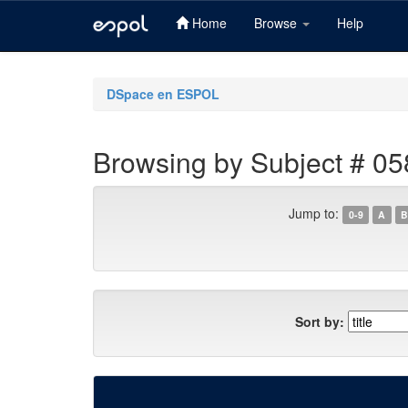
Home
Browse
Help
Skip
navigation
DSpace en ESPOL
Browsing by Subject # 05
Jump to:
0-9
A
B
Sort by: