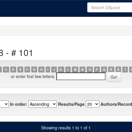
8 - # 101
C
D
E
F
G
H
I
J
K
L
M
N
O
P
Q
R
S
T
or enter first few letters:
In order:
Results/Page
Authors/Record
Showing results 1 to 1 of 1