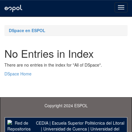
Skip
navigation
DSpace en ESPOL
No Entries in Index
There are no entries in the index for "All of DSpace".
DSpace Home
Copyright 2024 ESPOL
CEDIA
|
Escuela Superior Politécnica del Litoral
|
Universidad de Cuenca
|
Universidad del