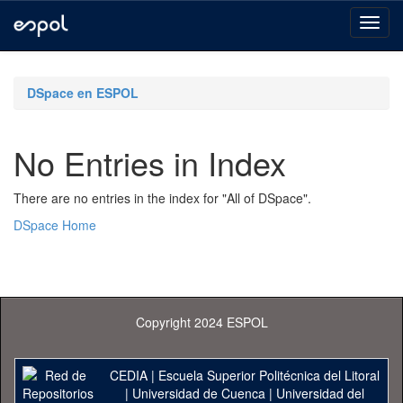
Skip
navigation
DSpace en ESPOL
No Entries in Index
There are no entries in the index for "All of DSpace".
DSpace Home
Copyright 2024 ESPOL
CEDIA
|
Escuela Superior Politécnica del Litoral
|
Universidad de Cuenca
|
Universidad del