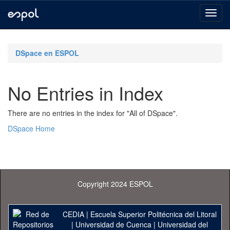
Skip
navigation
DSpace en ESPOL
No Entries in Index
There are no entries in the index for "All of DSpace".
DSpace Home
Copyright 2024 ESPOL
CEDIA
|
Escuela Superior Politécnica del Litoral
|
Universidad de Cuenca
|
Universidad del