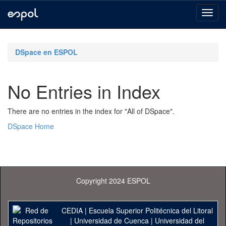
Skip
navigation
DSpace en ESPOL
No Entries in Index
There are no entries in the index for "All of DSpace".
DSpace Home
Copyright 2024 ESPOL
CEDIA
|
Escuela Superior Politécnica del Litoral
|
Universidad de Cuenca
|
Universidad del