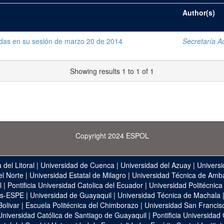
Author(s)
adas en su sesión de marzo 20 de 2014
Secretaría Ad
Showing results 1 to 1 of 1
Copyright 2024 ESPOL
 del Litoral
|
Universidad de Cuenca
|
Universidad del Azuay
|
Universi
el Norte
|
Universidad Estatal de Milagro
|
Universidad Técnica de Amb
l
|
Pontificia Universidad Catolica del Ecuador
|
Universidad Politécnica
as-ESPE
|
Universidad de Guayaquil
|
Universidad Técnica de Machala
Bolivar
|
Escuela Politécnica del Chimborazo
|
Universidad San Francis
Universidad Católica de Santiago de Guayaquil
|
Pontificia Universidad