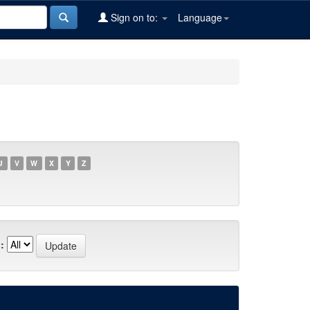
Sign on to:
Language
U
V
W
X
Y
Z
: