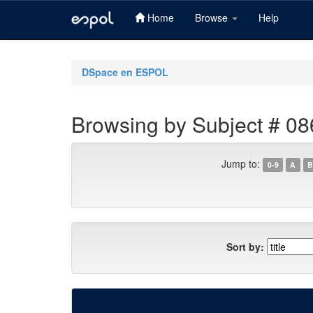
Home
Browse
Help
Skip
navigation
DSpace en ESPOL
Browsing by Subject # 08
Jump to:
0-9
A
B
Sort by: