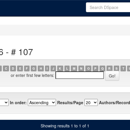
6 - # 107
C
D
E
F
G
H
I
J
K
L
M
N
O
P
Q
R
S
T
or enter first few letters:
In order:
Results/Page
Authors/Record
Showing results 1 to 1 of 1