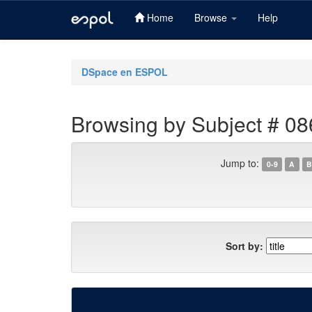
Home
Browse
Help
Skip
navigation
DSpace en ESPOL
Browsing by Subject # 08
Jump to:
0-9
A
B
Sort by: