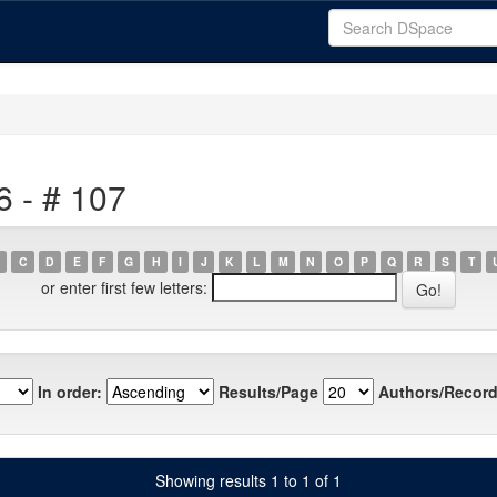
6 - # 107
C
D
E
F
G
H
I
J
K
L
M
N
O
P
Q
R
S
T
or enter first few letters:
In order:
Results/Page
Authors/Record
Showing results 1 to 1 of 1