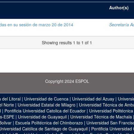
Author(s)
adas en su sesión de marzo 20 de 2014
Secretaría Ad
Showing results 1 to 1 of 1
Copyright 2024 ESPOL
 del Litoral
|
Universidad de Cuenca
|
Universidad del Azuay
|
Universi
el Norte
|
Universidad Estatal de Milagro
|
Universidad Técnica de Amb
l
|
Pontificia Universidad Catolica del Ecuador
|
Universidad Politécnica
as-ESPE
|
Universidad de Guayaquil
|
Universidad Técnica de Machala
Bolivar
|
Escuela Politécnica del Chimborazo
|
Universidad San Francis
Universidad Católica de Santiago de Guayaquil
|
Pontificia Universidad