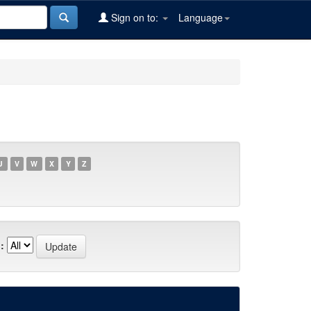
Sign on to:
Language
U
V
W
X
Y
Z
: