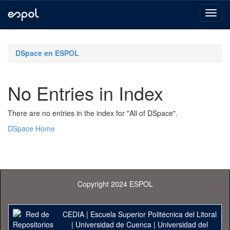
Skip
navigation
DSpace en ESPOL
No Entries in Index
There are no entries in the index for "All of DSpace".
DSpace Home
Copyright 2024 ESPOL
CEDIA
|
Escuela Superior Politécnica del Litoral
|
Universidad de Cuenca
|
Universidad del