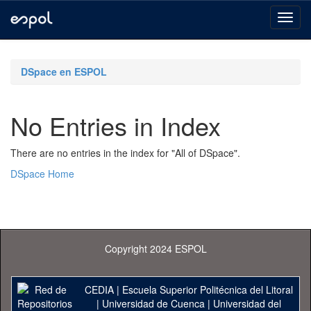
Skip
navigation
DSpace en ESPOL
No Entries in Index
There are no entries in the index for "All of DSpace".
DSpace Home
Copyright 2024 ESPOL
CEDIA
|
Escuela Superior Politécnica del Litoral
|
Universidad de Cuenca
|
Universidad del