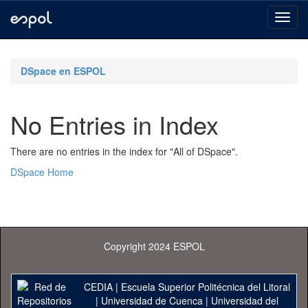
Skip
navigation
DSpace en ESPOL
No Entries in Index
There are no entries in the index for "All of DSpace".
DSpace Home
Copyright 2024 ESPOL
CEDIA
|
Escuela Superior Politécnica del Litoral
|
Universidad de Cuenca
|
Universidad del