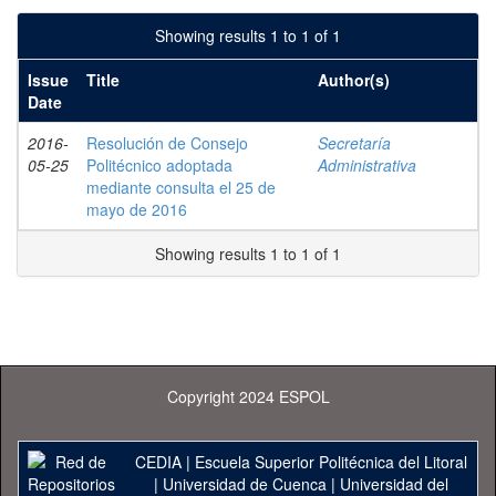
Showing results 1 to 1 of 1
Issue
Title
Author(s)
Date
2016-
Resolución de Consejo
Secretaría
05-25
Politécnico adoptada
Administrativa
mediante consulta el 25 de
mayo de 2016
Showing results 1 to 1 of 1
Copyright 2024 ESPOL
CEDIA
|
Escuela Superior Politécnica del Litoral
|
Universidad de Cuenca
|
Universidad del