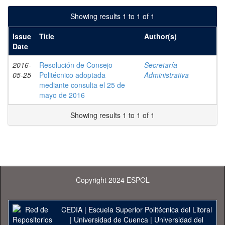
Showing results 1 to 1 of 1
Issue
Title
Author(s)
Date
2016-
Resolución de Consejo
Secretaría
05-25
Politécnico adoptada
Administrativa
mediante consulta el 25 de
mayo de 2016
Showing results 1 to 1 of 1
Copyright 2024 ESPOL
CEDIA
|
Escuela Superior Politécnica del Litoral
|
Universidad de Cuenca
|
Universidad del