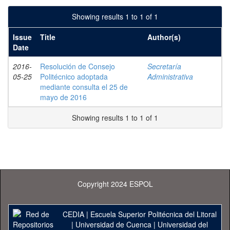
Showing results 1 to 1 of 1
Issue
Title
Author(s)
Date
2016-
Resolución de Consejo
Secretaría
05-25
Politécnico adoptada
Administrativa
mediante consulta el 25 de
mayo de 2016
Showing results 1 to 1 of 1
Copyright 2024 ESPOL
CEDIA
|
Escuela Superior Politécnica del Litoral
|
Universidad de Cuenca
|
Universidad del