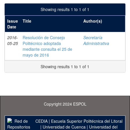
Showing results 1 to 1 of 1
Issue
Title
Author(s)
Date
2016-
Resolución de Consejo
Secretaría
05-25
Politécnico adoptada
Administrativa
mediante consulta el 25 de
mayo de 2016
Showing results 1 to 1 of 1
Copyright 2024 ESPOL
CEDIA
|
Escuela Superior Politécnica del Litoral
|
Universidad de Cuenca
|
Universidad del