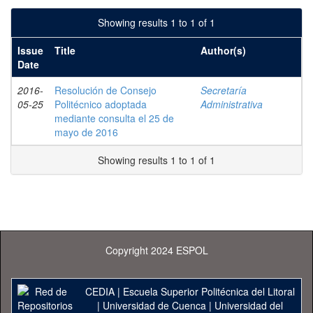
Showing results 1 to 1 of 1
Issue
Title
Author(s)
Date
2016-
Resolución de Consejo
Secretaría
05-25
Politécnico adoptada
Administrativa
mediante consulta el 25 de
mayo de 2016
Showing results 1 to 1 of 1
Copyright 2024 ESPOL
CEDIA
|
Escuela Superior Politécnica del Litoral
|
Universidad de Cuenca
|
Universidad del