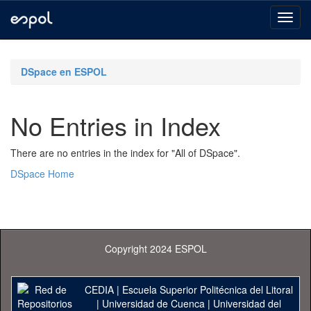
Skip
navigation
DSpace en ESPOL
No Entries in Index
There are no entries in the index for "All of DSpace".
DSpace Home
Copyright 2024 ESPOL
CEDIA
|
Escuela Superior Politécnica del Litoral
|
Universidad de Cuenca
|
Universidad del