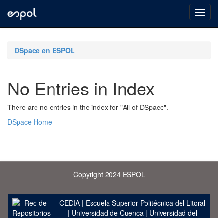
Skip
navigation
DSpace en ESPOL
No Entries in Index
There are no entries in the index for "All of DSpace".
DSpace Home
Copyright 2024 ESPOL
CEDIA
|
Escuela Superior Politécnica del Litoral
|
Universidad de Cuenca
|
Universidad del