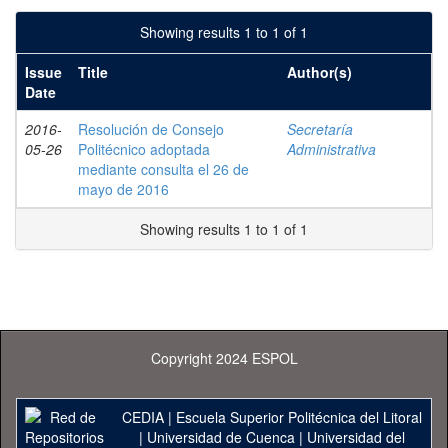
Showing results 1 to 1 of 1
Issue
Title
Author(s)
Date
2016-
Resolución de Consejo
Secretaría
05-26
Politécnico adoptada
Administrativa
mediante consulta el 26 de
mayo de 2016
Showing results 1 to 1 of 1
Copyright 2024 ESPOL
CEDIA
|
Escuela Superior Politécnica del Litoral
|
Universidad de Cuenca
|
Universidad del