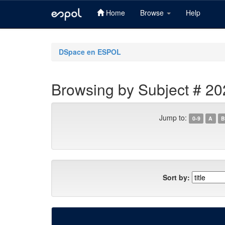
Home
Browse
Help
Skip
navigation
DSpace en ESPOL
Browsing by Subject # 20
Jump to:
0-9
A
B
Sort by: