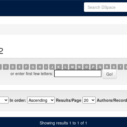
2
C
D
E
F
G
H
I
J
K
L
M
N
O
P
Q
R
S
T
or enter first few letters:
In order:
Results/Page
Authors/Record
Showing results 1 to 1 of 1