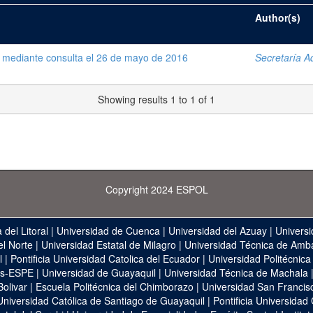
Author(s)
 mediante consulta el 26 de mayo de 2016
Secretaría Ad
Showing results 1 to 1 of 1
Copyright 2024 ESPOL
 del Litoral
|
Universidad de Cuenca
|
Universidad del Azuay
|
Universi
el Norte
|
Universidad Estatal de Milagro
|
Universidad Técnica de Amb
l
|
Pontificia Universidad Catolica del Ecuador
|
Universidad Politécnica
as-ESPE
|
Universidad de Guayaquil
|
Universidad Técnica de Machala
Bolivar
|
Escuela Politécnica del Chimborazo
|
Universidad San Francis
Universidad Católica de Santiago de Guayaquil
|
Pontificia Universidad