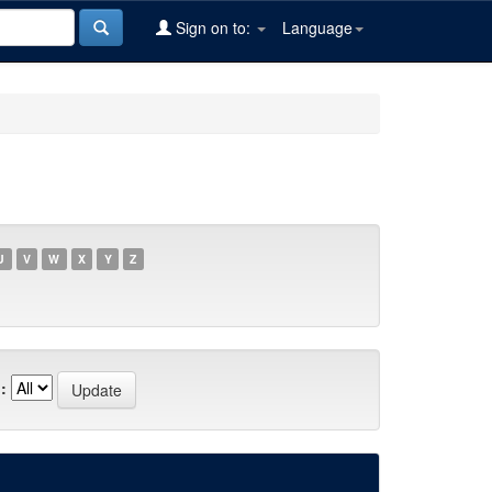
Sign on to:
Language
U
V
W
X
Y
Z
: