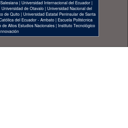
 Salesiana
|
Universidad Internacional del Ecuador
|
|
Universidad de Otavalo
|
Universidad Nacional del
co de Quito
|
Universidad Estatal Peninsular de Santa
 Católica del Ecuador - Ambato
|
Escuela Politécnica
to de Altos Estudios Nacionales
|
Instituto Tecnológico
 Innovación