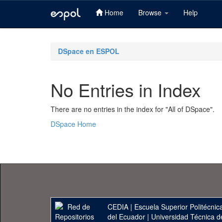
Home
Browse
Help
Skip
navigation
DSpace en ESPOL
No Entries in Index
There are no entries in the index for "All of DSpace".
DSpace Home
CEDIA
|
Escuela Superior Politécnica
del Ecuador
|
Universidad Técnica d