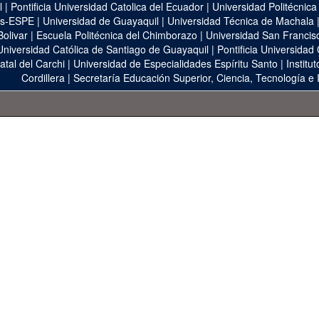
l
|
Pontificia Universidad Catolica del Ecuador
|
Universidad Politécnica
as-ESPE
|
Universidad de Guayaquil
|
Universidad Técnica de Machala
Bolivar
|
Escuela Politécnica del Chimborazo
|
Universidad San Francis
Universidad Católica de Santiago de Guayaquil
|
Pontificia Universidad
atal del Carchi
|
Universidad de Especialidades Espíritu Santo
|
Institu
Cordillera
|
Secretaría Educación Superior, Ciencia, Tecnología e