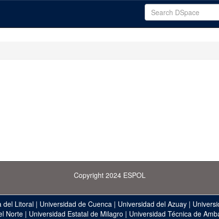
Copyright 2024 ESPOL
 del Litoral
|
Universidad de Cuenca
|
Universidad del Azuay
|
Universi
el Norte
|
Universidad Estatal de Milagro
|
Universidad Técnica de Amb