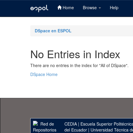
Home
Browse
Help
Skip
navigation
DSpace en ESPOL
No Entries in Index
There are no entries in the index for "All of DSpace".
DSpace Home
CEDIA
|
Escuela Superior Politécnica
del Ecuador
|
Universidad Técnica d