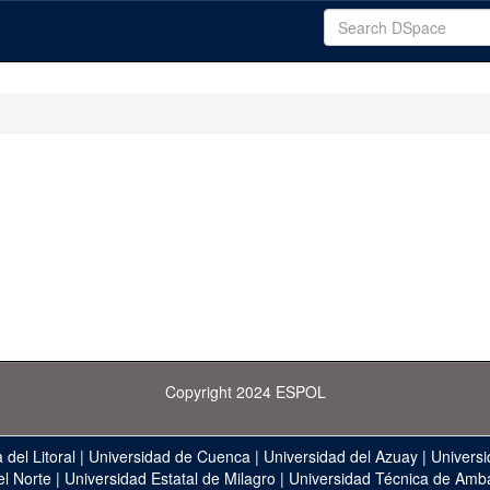
Copyright 2024 ESPOL
 del Litoral
|
Universidad de Cuenca
|
Universidad del Azuay
|
Universi
el Norte
|
Universidad Estatal de Milagro
|
Universidad Técnica de Amb