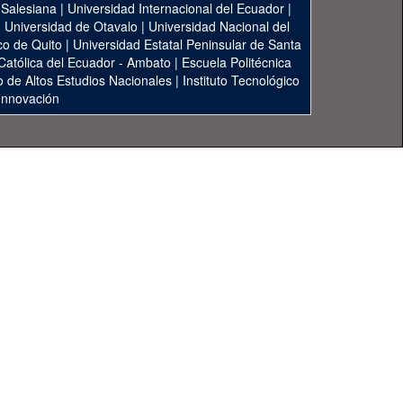
 Salesiana
|
Universidad Internacional del Ecuador
|
|
Universidad de Otavalo
|
Universidad Nacional del
co de Quito
|
Universidad Estatal Peninsular de Santa
 Católica del Ecuador - Ambato
|
Escuela Politécnica
to de Altos Estudios Nacionales
|
Instituto Tecnológico
 Innovación