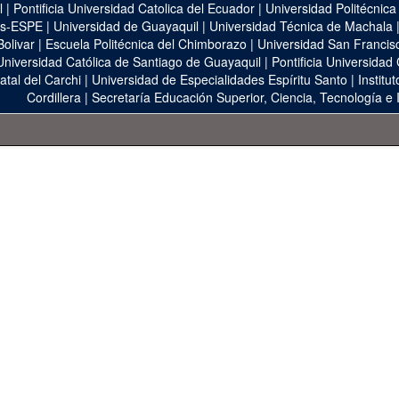
l
|
Pontificia Universidad Catolica del Ecuador
|
Universidad Politécnica
as-ESPE
|
Universidad de Guayaquil
|
Universidad Técnica de Machala
Bolivar
|
Escuela Politécnica del Chimborazo
|
Universidad San Francis
Universidad Católica de Santiago de Guayaquil
|
Pontificia Universidad
atal del Carchi
|
Universidad de Especialidades Espíritu Santo
|
Institu
Cordillera
|
Secretaría Educación Superior, Ciencia, Tecnología e