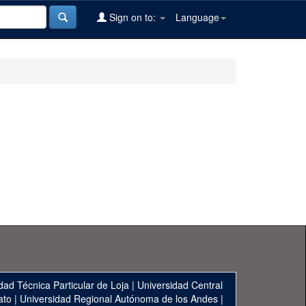
Sign on to:
Language
dad Técnica Particular de Loja
|
Universidad Central
ato
|
Universidad Regional Autónoma de los Andes
|