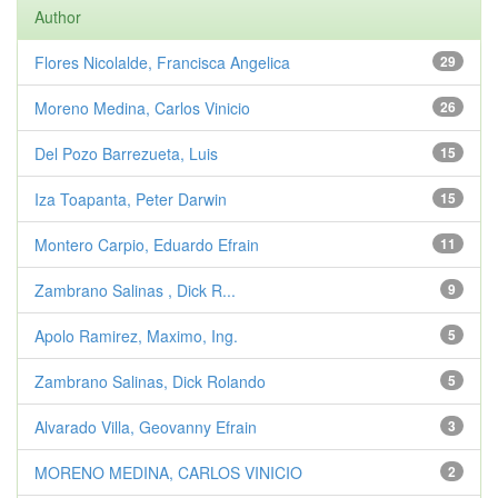
Author
Flores Nicolalde, Francisca Angelica
29
Moreno Medina, Carlos Vinicio
26
Del Pozo Barrezueta, Luis
15
Iza Toapanta, Peter Darwin
15
Montero Carpio, Eduardo Efrain
11
Zambrano Salinas , Dick R...
9
Apolo Ramirez, Maximo, Ing.
5
Zambrano Salinas, Dick Rolando
5
Alvarado Villa, Geovanny Efrain
3
MORENO MEDINA, CARLOS VINICIO
2