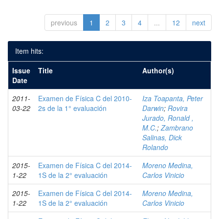
previous
1
2
3
4
...
12
next
Item hits:
Issue
Title
Author(s)
Date
2011-
Examen de Física C del 2010-
Iza Toapanta, Peter
03-22
2s de la 1° evaluación
Darwin
;
Rovira
Jurado, Ronald ,
M.C.
;
Zambrano
Salinas, Dick
Rolando
2015-
Examen de Física C del 2014-
Moreno Medina,
1-22
1S de la 2° evaluación
Carlos Vinicio
2015-
Examen de Física C del 2014-
Moreno Medina,
1-22
1S de la 2° evaluación
Carlos Vinicio