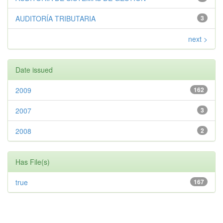
AUDITORÍA TRIBUTARIA
3
next >
Date issued
2009
162
2007
3
2008
2
Has File(s)
true
167