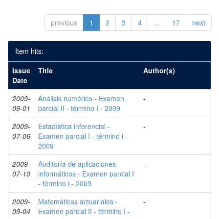
previous
1
2
3
4
...
17
next
Item hits:
Issue
Title
Author(s)
Date
2009-
Análisis numérico - Examen
-
09-01
parcial II - término I - 2009
2009-
Estadística inferencial -
-
07-06
Examen parcial I - término i -
2009
2009-
Auditoría de aplicaciones
-
07-10
informáticos - Examen parcial I
- término i - 2009
2009-
Matemáticas actuariales -
-
09-04
Examen parcial II - término I -