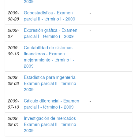
2009
2009-
Geoestadística - Examen
-
08-28
parcial II - término I - 2009
2009-
Expresión gráfica - Examen
-
07
parcial I - término i - 2009
2009-
Contabilidad de sistemas
-
09-16
financieros - Examen
mejoramiento - término I -
2009
2009-
Estadística para ingeniería -
-
09-03
Examen parcial II - término I -
2009
2009-
Cálculo diferencial - Examen
-
07-10
parcial I - término i - 2009
2009-
Investigación de mercados -
-
09-01
Examen parcial II - término I -
2009