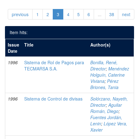
previous
1
2
3
4
5
6
...
38
next
Item hits:
Issue
Title
Author(s)
Date
1996
Sistema de Rol de Pagos para
Bonilla, René,
TECMARSA S.A.
Director
;
Menéndez
Holguín, Caterine
Viviana
;
Pérez
Briones, Tania
1996
Sistema de Control de divisas
Solórzano, Nayeth,
Director
;
Aguilar
Román, Diego
;
Fuentes Jordán,
Lenin
;
López Vera,
Xavier