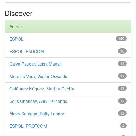
Discover
Author
ESPOL
160
ESPOL. FADCOM
16
Calva Paucar, Luisa Magali
12
Morales Vera, Walter Oswaldo
12
Quiñonez Núquez, Martha Cecilia
12
Solís Chancay, Alex Fernando
12
Álava Santana, Betty Leonor
12
ESPOL. PROTCOM
4