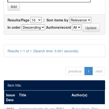
Results/Page
|
Sort items by
In order
Authors/record
Results 1-1 of 1 (Search time: 0.001 seconds).
previous
1
next
Item hits:
Issue
Title
Author(s)
Date
2021
Implementación de una PMO
Ruiz López, Gina,