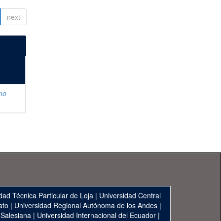
next
no
dad Técnica Particular de Loja
|
Universidad Central
ato
|
Universidad Regional Autónoma de los Andes
|
 Salesiana
|
Universidad Internacional del Ecuador
|