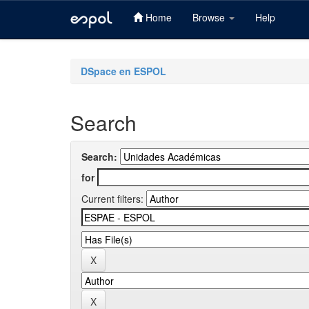
Home
Browse
Help
Skip
navigation
DSpace en ESPOL
Search
Search:
for
Current filters: