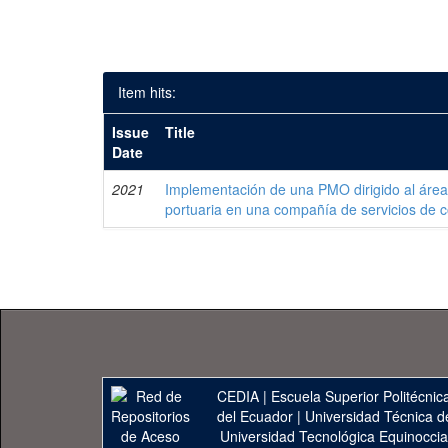
Item hits:
Issue
Title
Date
2021
Implementación de una PMO dirigido al área d
portuaria en una compañía de servicios de c
CEDIA
|
Escuela Superior Politécnica
del Ecuador
|
Universidad Técnica d
Universidad Tecnológica Equinoccia