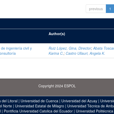
previous
1
Author(s)
e ingeniería civil y
Ruiz López, Gina, Director
;
Abata Tosca
onsultoría
Karina C.
;
Castro Ullauri, Angela K.
Copyright 2024 ESPOL
 del Litoral
|
Universidad de Cuenca
|
Universidad del Azuay
|
Universi
el Norte
|
Universidad Estatal de Milagro
|
Universidad Técnica de Amb
l
|
Pontificia Universidad Catolica del Ecuador
|
Universidad Politécnica