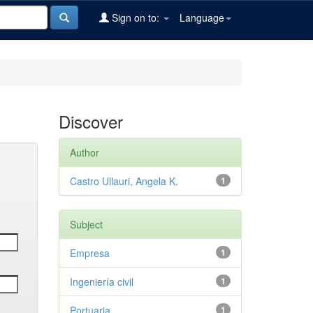
Sign on to:
Language
Discover
Author
Castro Ullauri, Angela K.
1
Subject
Empresa
1
Ingeniería civil
1
Portuaria
1