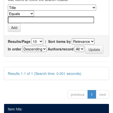
Results/Page
|
Sort items by
In order
Authors/record
Results 1-1 of 1 (Search time: 0.001 seconds).
previous
1
next
Item hits: