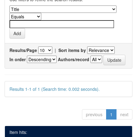
Results/Page
|
Sort items by
In order
Authors/record
Results 1-1 of 1 (Search time: 0.002 seconds).
previous
1
next
Item hits: