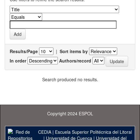
Results/Page
|
Sort items by
In order
Authors/record
Search produced no results.
Copyright 2024 ESPOL
CEDIA
|
Escuela Superior Politécnica del Litoral
|
Universidad de Cuenca
|
Universidad del