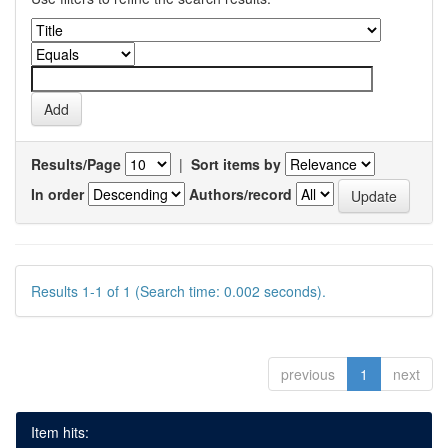
Results/Page
|
Sort items by
In order
Authors/record
Results 1-1 of 1 (Search time: 0.002 seconds).
previous
1
next
Item hits: