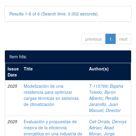
Results 1-6 of 6 (Search time: 0.002 seconds).
previous
1
next
Item hits:
Issue
Title
Author(s)
Date
2025
Modelización de una
T-115769
;
Bajaña
residencia para optimizar
Toledo, Byron
cargas térmicas en sistemas
Alberto
;
Peralta
de climatización
Jaramillo, Juan
Manuel, Director
2025
Evaluación y propuestas de
Celi Orrala, Dennys
mejora de la eficiencia
Adrian
;
Abad
energética en una industria de
Moran, Jorge