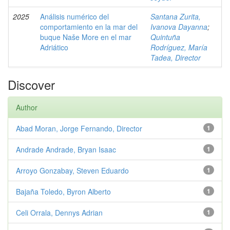
2025
Análisis numérico del
Santana Zurita,
comportamiento en la mar del
Ivanova Dayanna
;
buque Naše More en el mar
Quintuña
Adriático
Rodríguez, María
Tadea, Director
Discover
Author
Abad Moran, Jorge Fernando, Director
1
Andrade Andrade, Bryan Isaac
1
Arroyo Gonzabay, Steven Eduardo
1
Bajaña Toledo, Byron Alberto
1
Celi Orrala, Dennys Adrian
1