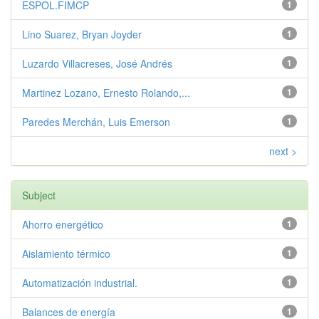
ESPOL.FIMCP
1
Lino Suarez, Bryan Joyder
1
Luzardo Villacreses, José Andrés
1
Martinez Lozano, Ernesto Rolando,...
1
Paredes Merchán, Luis Emerson
1
next >
Subject
Ahorro energético
1
Aislamiento térmico
1
Automatización industrial.
1
Balances de energía
1