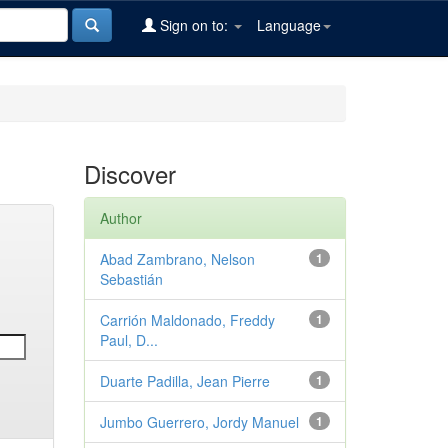
Sign on to:
Language
Discover
Author
Abad Zambrano, Nelson
1
Sebastián
Carrión Maldonado, Freddy
1
Paul, D...
Duarte Padilla, Jean Pierre
1
Jumbo Guerrero, Jordy Manuel
1