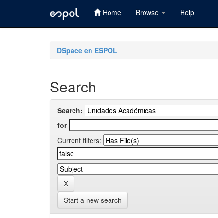
Home
Browse
Help
Skip
navigation
DSpace en ESPOL
Search
Search:
for
Current filters:
Start a new search