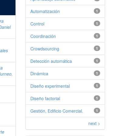
Automatización
1
ra
Control
1
aniel
Coordinación
1
Crowdsourcing
1
ales
Detección automática
1
ra
Dinámica
1
Burneo,
Diseño experimental
1
Diseño factorial
1
Gestión, Edificio Comercial.
1
next >
te