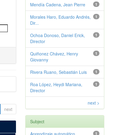
Mendía Cadena, Jean Pierre
1
Morales Haro, Eduardo Andrés,
1
Dir...
Ochoa Donoso, Daniel Erick,
1
Director
Quiñonez Chávez, Henry
1
Giovanny
Rivera Ruano, Sebastián Luis
1
Roa López, Heydi Mariana,
1
Director
next >
next
Subject
Aprendizaje automático
1