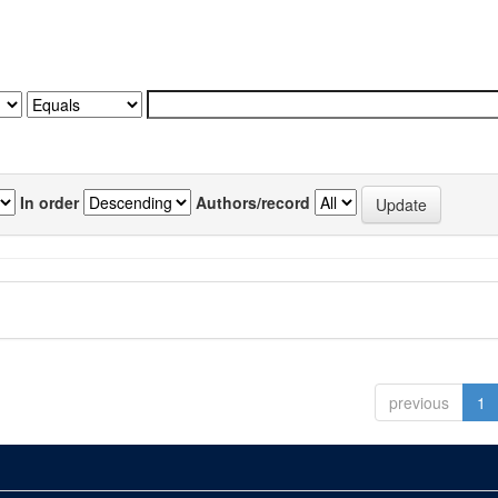
In order
Authors/record
previous
1