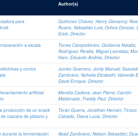
Author(s)
utadora para
Quiñonez Chávez, Henry Giovanny
;
Rive
droid
Ruano, Sebastián Luis
;
Ochoa Donoso, D
Erick, Director
 maceración a escala
Torres Campodónico, Giulianna Natalia
;
Rodríguez Peralta, Miguel Leonidas
;
Mor
Haro, Eduardo Andrés, Director
eléctricas y contra
Jumbo Guerrero, Jordy Manuel
;
Saaved
ala
Zambrano, Nohelia Elizabeth
;
Valverde 
David Enrique, Director
evantamiento artificial
Mendía Cadena, Jean Pierre
;
Carrión
io
Maldonado, Freddy Paul, Director
la producción de un snack
Terán Guerra, Jonathan Hernán
;
Tinoco
na de cascara de plátano y
Caicedo, Diana Lucia, Director
o durante la fermentación
Abad Zambrano, Nelson Sebastián
;
Duar