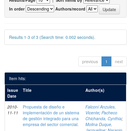
Results/Page
|
Sort items by
In order
Authors/record
Results 1-3 of 3 (Search time: 0.002 seconds).
previous
1
next
Item hits:
Issue
Title
Author(s)
Date
2010-
Propuesta de diseño e
Falconí Anzules,
11-11
implementación de un sistema
Vicente
;
Pacheco
de gestión integrado para una
Chichanda, Cynthia
;
empresa del sector comercial.
Molina Duque,
Jacqueline
;
Naranjo,