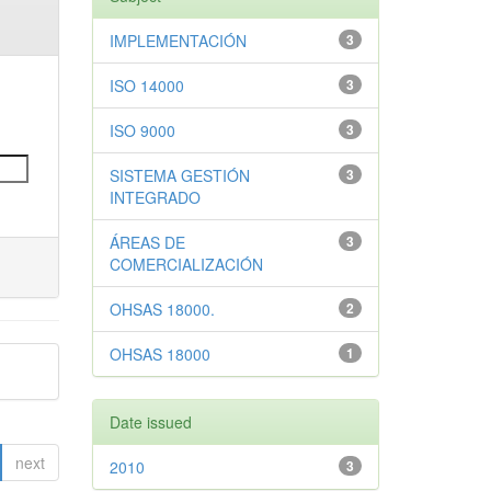
IMPLEMENTACIÓN
3
ISO 14000
3
ISO 9000
3
SISTEMA GESTIÓN
3
INTEGRADO
ÁREAS DE
3
COMERCIALIZACIÓN
OHSAS 18000.
2
OHSAS 18000
1
Date issued
next
2010
3