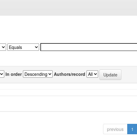
In order
Authors/record
previous
1