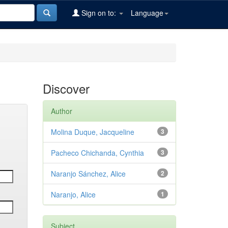
Sign on to:
Language
Discover
Author
Molina Duque, Jacqueline
3
Pacheco Chichanda, Cynthia
3
Naranjo Sánchez, Alice
2
Naranjo, Alice
1
Subject