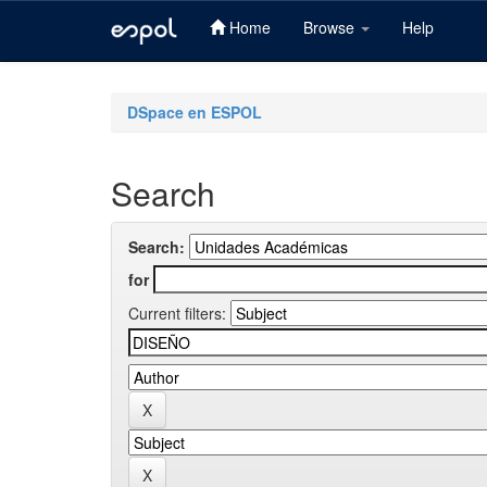
Home
Browse
Help
Skip
navigation
DSpace en ESPOL
Search
Search:
for
Current filters: