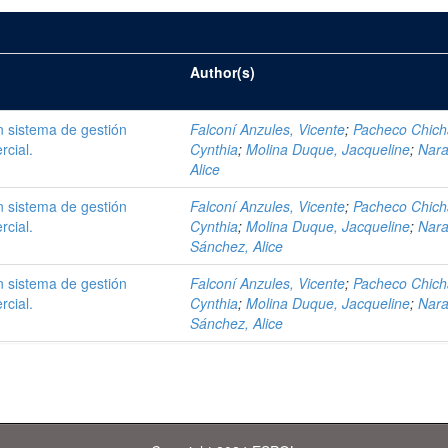
Author(s)
 sistema de gestión
Falconí Anzules, Vicente
;
Pacheco Chich
rcial.
Cynthia
;
Molina Duque, Jacqueline
;
Nara
Alice
 sistema de gestión
Falconí Anzules, Vicente
;
Pacheco Chich
rcial.
Cynthia
;
Molina Duque, Jacqueline
;
Nara
Sánchez, Alice
 sistema de gestión
Falconí Anzules, Vicente
;
Pacheco Chich
rcial.
Cynthia
;
Molina Duque, Jacqueline
;
Nara
Sánchez, Alice