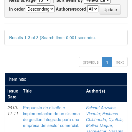
Results/Page
|
Sort items by
In order
Authors/record
Results 1-3 of 3 (Search time: 0.001 seconds).
previous
1
next
Item hits:
Issue
Title
Author(s)
Date
2010-
Propuesta de diseño e
Falconí Anzules,
11-11
implementación de un sistema
Vicente
;
Pacheco
de gestión integrado para una
Chichanda, Cynthia
;
empresa del sector comercial.
Molina Duque,
Jacqueline
;
Naranjo,