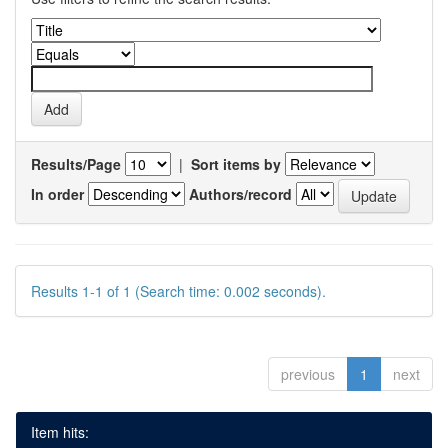
Results/Page
|
Sort items by
In order
Authors/record
Results 1-1 of 1 (Search time: 0.002 seconds).
previous
1
next
Item hits: