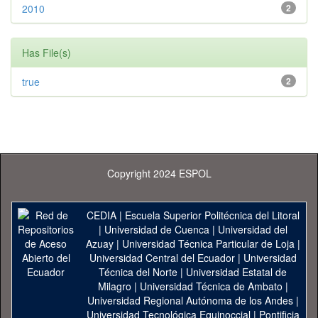
2010
2
Has File(s)
true
2
Copyright 2024 ESPOL
CEDIA
|
Escuela Superior Politécnica del Litoral
|
Universidad de Cuenca
|
Universidad del
Azuay
|
Universidad Técnica Particular de Loja
|
Universidad Central del Ecuador
|
Universidad
Técnica del Norte
|
Universidad Estatal de
Milagro
|
Universidad Técnica de Ambato
|
Universidad Regional Autónoma de los Andes
|
Universidad Tecnológica Equinoccial
|
Pontificia