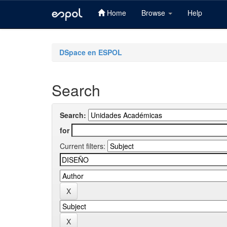
Home
Browse
Help
Skip
navigation
DSpace en ESPOL
Search
Search:
for
Current filters: