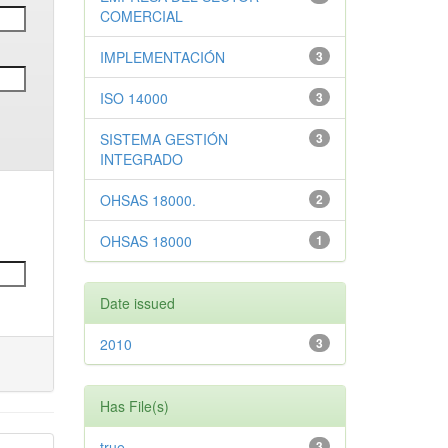
COMERCIAL
IMPLEMENTACIÓN
3
ISO 14000
3
SISTEMA GESTIÓN
3
INTEGRADO
OHSAS 18000.
2
OHSAS 18000
1
Date issued
2010
3
Has File(s)
true
3