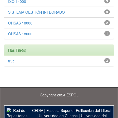
ISO 14000
3
SISTEMA GESTIÓN INTEGRADO
3
OHSAS 18000.
2
OHSAS 18000
1
Has File(s)
true
3
Copyright 2024 ESPOL
CEDIA
|
Escuela Superior Politécnica del Litoral
|
Universidad de Cuenca
|
Universidad del