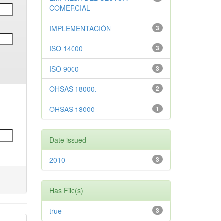
COMERCIAL
IMPLEMENTACIÓN
3
ISO 14000
3
ISO 9000
3
OHSAS 18000.
2
OHSAS 18000
1
Date issued
2010
3
Has File(s)
true
3