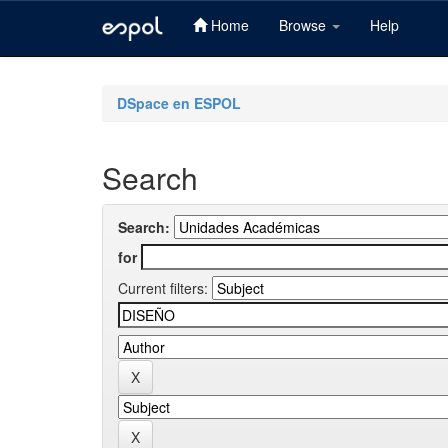
Home
Browse
Help
Skip
navigation
DSpace en ESPOL
Search
Search:
for
Current filters: