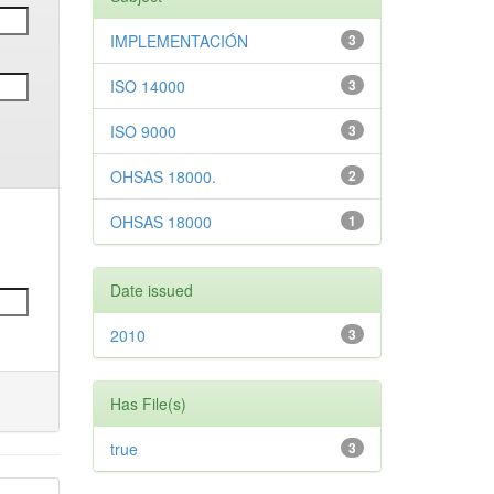
IMPLEMENTACIÓN
3
ISO 14000
3
ISO 9000
3
OHSAS 18000.
2
OHSAS 18000
1
Date issued
2010
3
Has File(s)
true
3