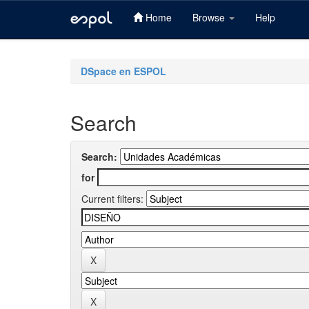
Home
Browse
Help
Skip
navigation
DSpace en ESPOL
Search
Search:
for
Current filters: