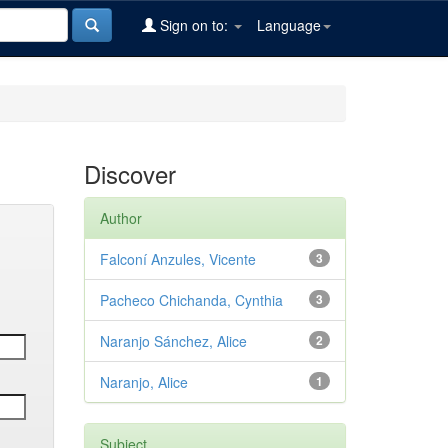
Sign on to:
Language
Discover
Author
Falconí Anzules, Vicente
3
Pacheco Chichanda, Cynthia
3
Naranjo Sánchez, Alice
2
Naranjo, Alice
1
Subject